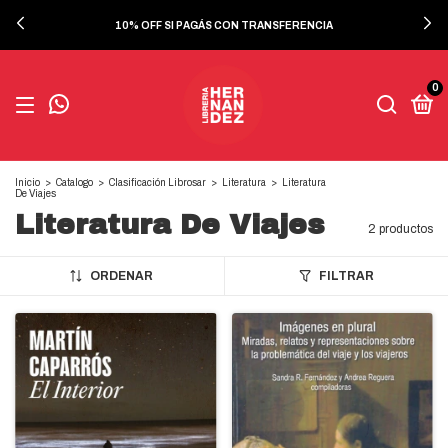
10% OFF SI PAGÁS CON TRANSFERENCIA
0
Inicio
>
Catalogo
>
Clasificación Librosar
>
Literatura
>
Literatura
De Viajes
Literatura De Viajes
2 productos
ORDENAR
FILTRAR