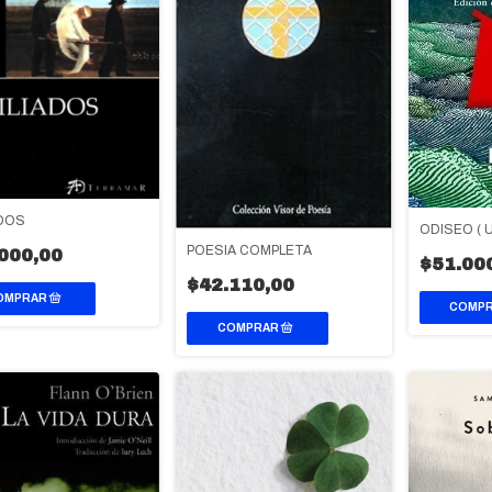
ADOS
ODISEO ( U
POESIA COMPLETA
000,00
$51.00
$42.110,00