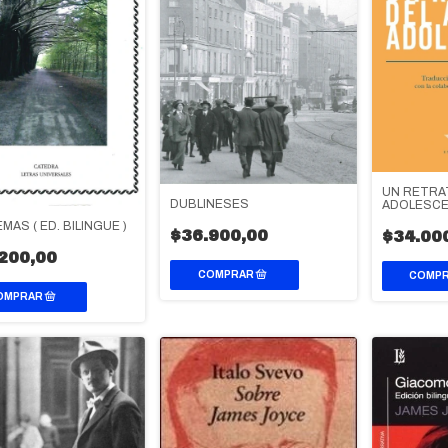
UN RETRA
DUBLINESES
ADOLESC
MAS ( ED. BILINGUE )
$36.900,00
$34.00
200,00