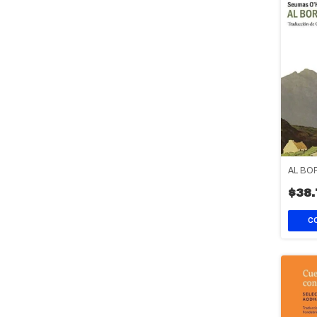
AL BO
$38.