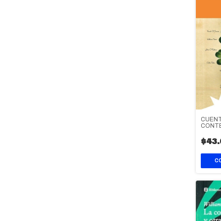
CUENT
CONT
$43.