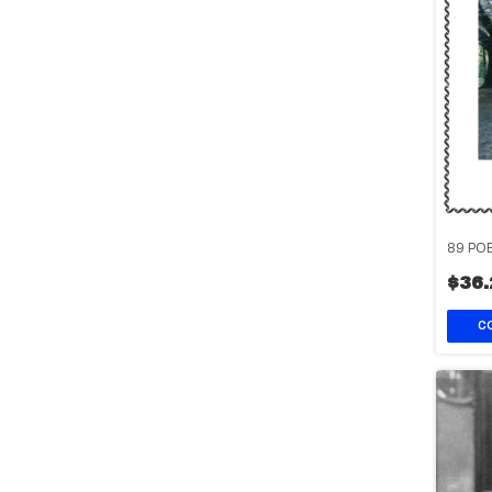
89 POE
$36.