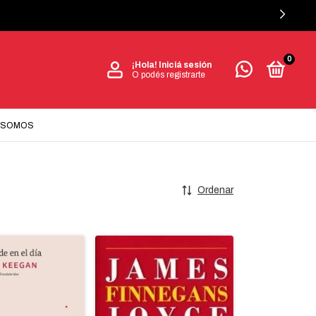
0
¡Hola!
Iniciá sesión
O podés registrarte
 SOMOS
Ordenar