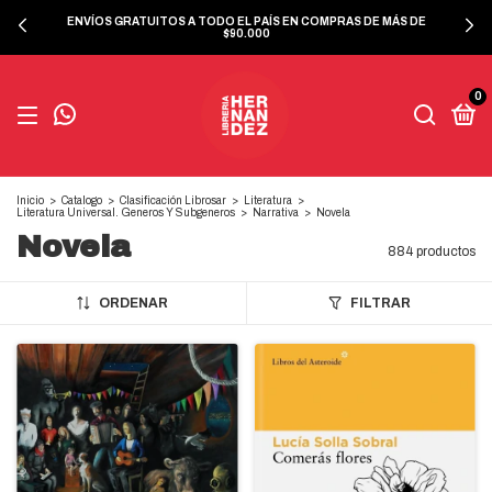
ENVÍOS GRATUITOS A TODO EL PAÍS EN COMPRAS DE MÁS DE
$90.000
0
Inicio
>
Catalogo
>
Clasificación Librosar
>
Literatura
>
Literatura Universal. Generos Y Subgeneros
>
Narrativa
>
Novela
Novela
884 productos
ORDENAR
FILTRAR