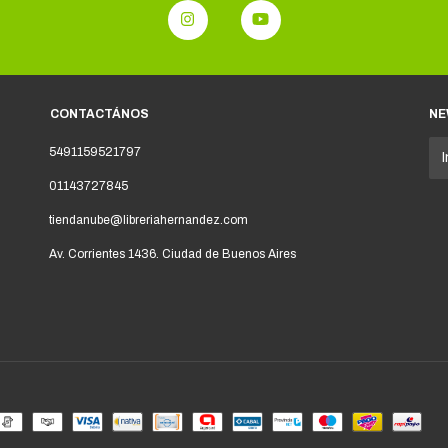
CONTACTÁNOS
NE
5491159521797
01143727845
tiendanube@libreriahernandez.com
Av. Corrientes 1436. Ciudad de Buenos Aires