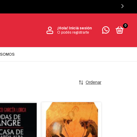
0
¡Hola!
Iniciá sesión
O podés registrarte
 SOMOS
Ordenar