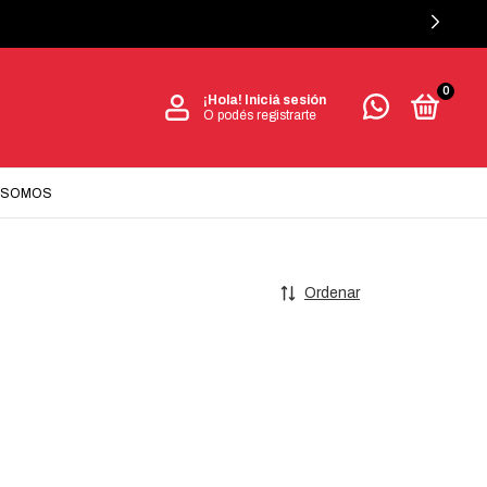
0
¡Hola!
Iniciá sesión
O podés registrarte
 SOMOS
Ordenar