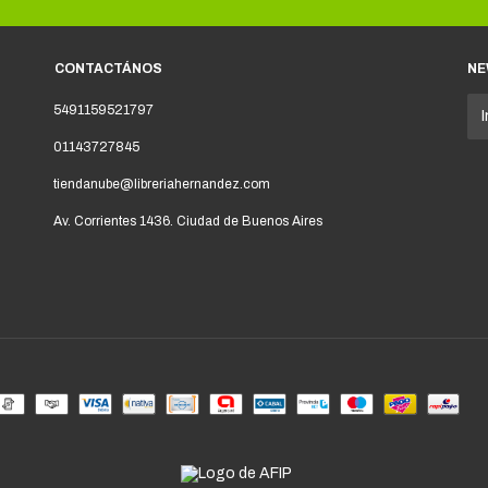
CONTACTÁNOS
NE
5491159521797
01143727845
tiendanube@libreriahernandez.com
Av. Corrientes 1436. Ciudad de Buenos Aires