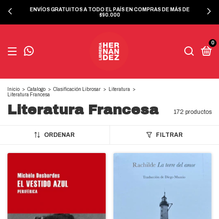
ENVÍOS GRATUITOS A TODO EL PAÍS EN COMPRAS DE MÁS DE
$90.000
0
Inicio
>
Catalogo
>
Clasificación Librosar
>
Literatura
>
Literatura Francesa
Literatura Francesa
172 productos
ORDENAR
FILTRAR