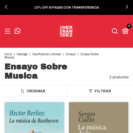
10% OFF SI PAGÁS CON TRANSFERENCIA
0
Inicio
>
Catalogo
>
Clasificación Librosar
>
Ensayo
>
Ensayo Sobre
Musica
Ensayo Sobre
Musica
2 productos
ORDENAR
FILTRAR