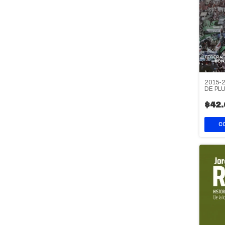
2015-
DE PL
RESIS
$42.