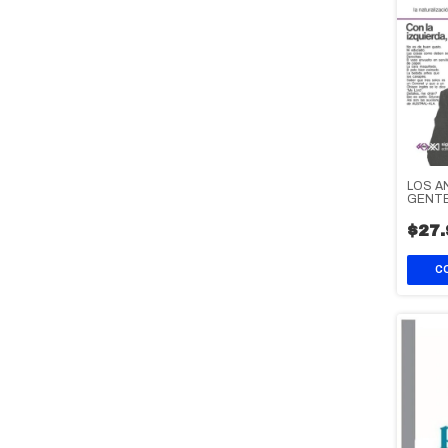
LOS A
GENT
$27.