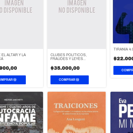
TIRANÍA 4.
EL ALTAR Y LA
CLUBES POLÍTICOS,
$22.00
CA
FRAUDES Y LEYES
ELECTORALES EN LA
ARGENTINA (1852-1916)
900,00
$35.000,00