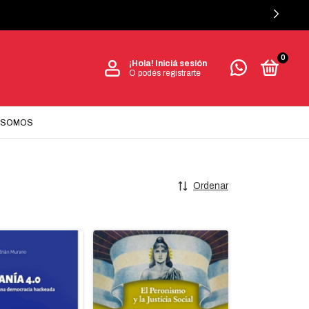
0
¡Hola!
Iniciá sesión
O podés registrarte
 SOMOS
Ordenar