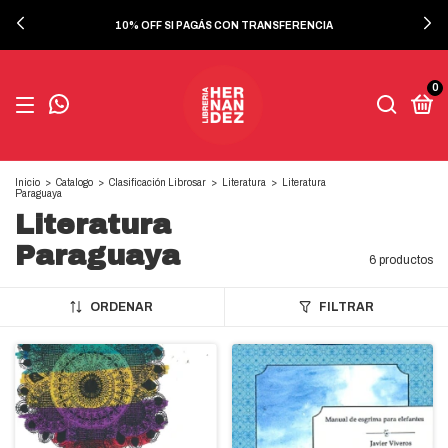
10% OFF SI PAGÁS CON TRANSFERENCIA
0
Inicio
>
Catalogo
>
Clasificación Librosar
>
Literatura
>
Literatura
Paraguaya
Literatura
Paraguaya
6 productos
ORDENAR
FILTRAR