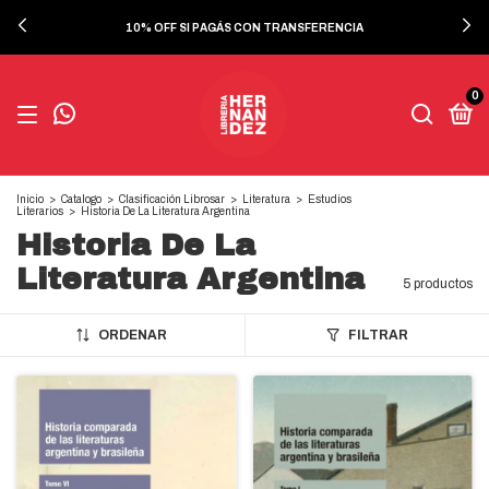
10% OFF SI PAGÁS CON TRANSFERENCIA
0
Inicio
>
Catalogo
>
Clasificación Librosar
>
Literatura
>
Estudios
Literarios
>
Historia De La Literatura Argentina
Historia De La
Literatura Argentina
5 productos
ORDENAR
FILTRAR