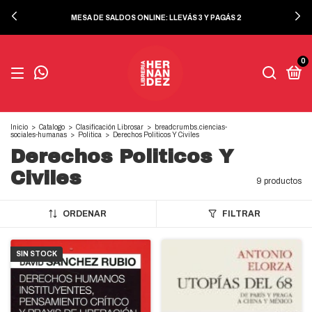
MESA DE SALDOS ONLINE: LLEVÁS 3 Y PAGÁS 2
0
Inicio
>
Catalogo
>
Clasificación Librosar
>
breadcrumbs.ciencias-
sociales-humanas
>
Politica
>
Derechos Politicos Y Civiles
Derechos Politicos Y
Civiles
9 productos
ORDENAR
FILTRAR
SIN STOCK