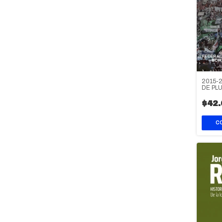
2015-
DE PL
RESIS
$42.