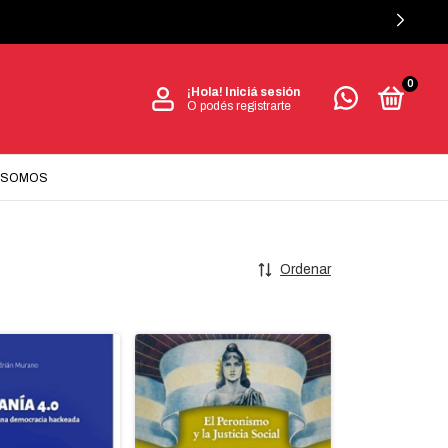
0
¡Hola!
Iniciá sesión
O podés registrarte
 SOMOS
Ordenar