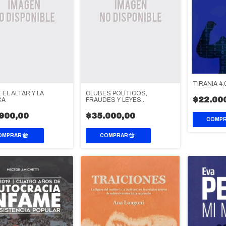
TIRANÍA 4.
EL ALTAR Y LA
CLUBES POLÍTICOS,
$22.00
CA
FRAUDES Y LEYES
ELECTORALES EN LA
ARGENTINA (1852-1916)
900,00
$35.000,00