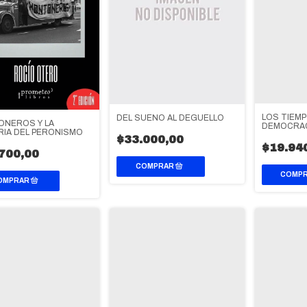
LOS TIEMP
DEL SUEÑO AL DEGÜELLO
NEROS Y LA
DEMOCRAC
IA DEL PERONISMO
$33.000,00
$19.94
700,00