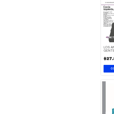
LOS A
GENT
$27.